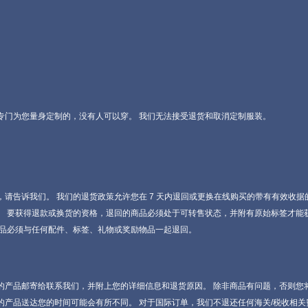
专门为您量身定制的，没有人可以穿。 我们无法接受退货和取消定制服装。
请告诉我们。 我们的退货政策允许您在 7 天内退回或更换在线购买的带有有效收据的
。 要获得退款或换货的资格，退回的商品必须处于可转售状态，并附有原始标签才能
物品必须与任何配件、标签、礼物或奖励物品一起退回。
的产品邮寄给联系我们，并附上您的详细信息和退货原因。 除非商品有问题，否则您将
的产品送达您的时间可能会有所不同。 对于国际订单，我们不退还任何海关/税收相关