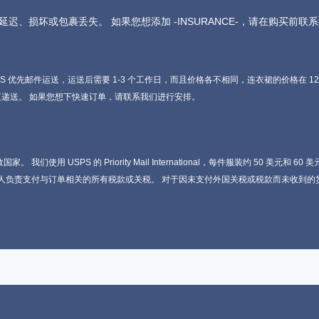
迟、损坏或包裹丢失。 如果您想添加 -INSURANCE-，请在购买前
 优先邮件运送，运送后需要 1-3 个工作日，而且价格各不相同，连衣裙的价格在 12 美元
press 和隔夜递送。 如果您想下快速订单，请联系我们进行安排。
我们使用 USPS 的 Priority Mail International，每件服装约 50 美
件人负责支付与订单相关的所有税款或关税。 对于因未支付外国关税或税款而未收到的